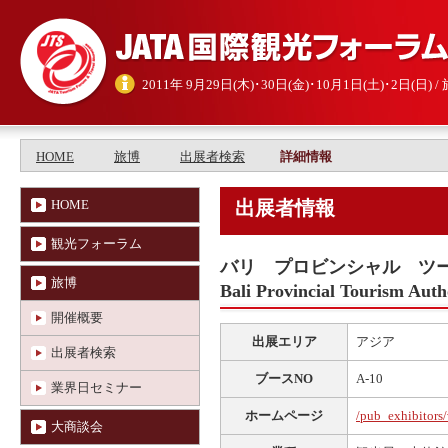
2011年 9月29日(木)･30日(金)･10月1日(土)･2日(日
HOME
旅博
出展者検索
詳細情報
HOME
出展者情報
観光フォーラム
バリ プロビンシャル ツ
旅博
Bali Provincial Tourism Auth
開催概要
出展エリア
アジア
出展者検索
ブースNO
A-10
業界日セミナー
ホームページ
/pub_exhibitors
大商談会