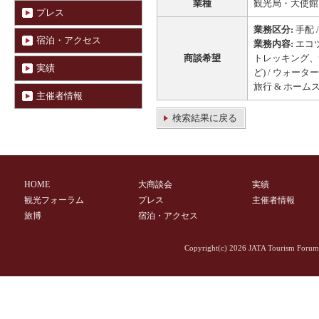
業種
観光局・大使館 
プレス
業務区分:
手配 /
宿泊・アクセス
業務内容:
エコツ
商談希望
トレッキング、
実績
ど) / ウォー
旅行 & ホームス
主催者情報
検索結果に戻る
HOME
大商談会
実績
観光フォーラム
プレス
主催者情報
旅博
宿泊・アクセス
Copyright(c)
2026 JATA Tourism Forum 