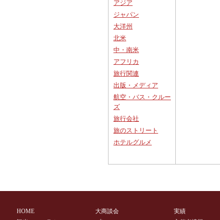
アジア
ジャパン
大洋州
北米
中・南米
アフリカ
旅行関連
出版・メディア
航空・バス・クルー
ズ
旅行会社
旅のストリート
ホテルグルメ
HOME
大商談会
実績