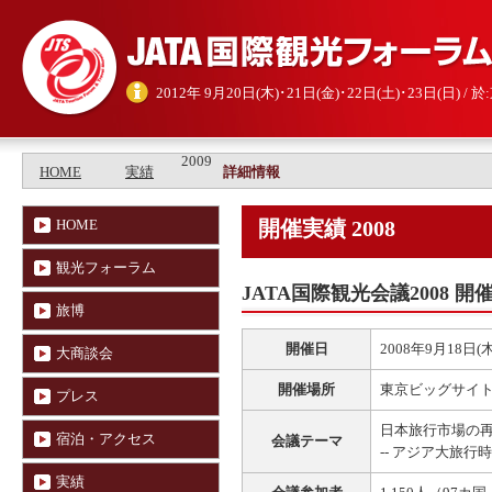
2012年 9月20日(木)･21日(金)･22日(土)･23日(日) 
2009
HOME
実績
詳細情報
HOME
開催実績 2008
観光フォーラム
JATA国際観光会議2008 開
旅博
開催日
2008年9月18日(木
大商談会
開催場所
東京ビッグサイト
プレス
日本旅行市場の再活
宿泊・アクセス
会議テーマ
-- アジア大旅行時
実績