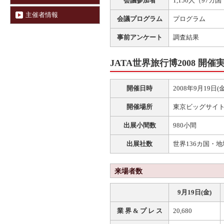
会議参加者
1,150人（97カ
主催者情報
会議プログラム
プログラム
事前アンケート
調査結果
JATA世界旅行博2008 開催
開催日時
2008年9月19日(
開催場所
東京ビッグサイト(東1
出展小間数
980小間
出展社数
世界136カ国・地
来場者数
9月19日(金)
業 界 & プ レ ス
20,680