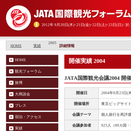
2012年 9月20日(木)･21日(金)･22日(土)･23日(日) 
2005
HOME
実績
詳細情報
HOME
開催実績 2004
観光フォーラム
JATA国際観光会議2004 開
旅博
開催日
2004年9月23日(木
大商談会
開催場所
東京ビッグサイト
プレス
会議テーマ
個人旅行を再評
宿泊・アクセス
会議参加者
925人（89カ国
実績