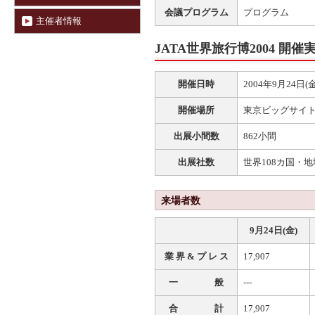
会議プログラム
プログラム
主催者情報
JATA世界旅行博2004 開催
開催日時
2004年9月24日(
開催場所
東京ビッグサイト(東1
出展小間数
862小間
出展社数
世界108カ国・地
来場者数
9月24日(金)
業 界 & プ レ ス
17,907
一 般
---
合 計
17,907