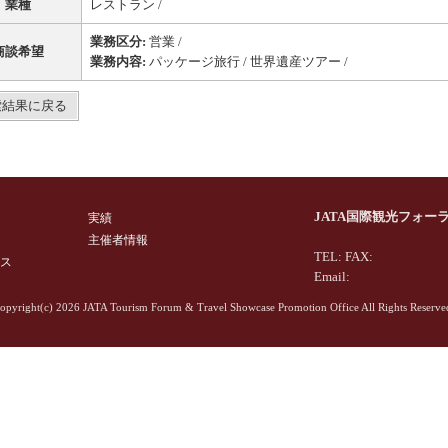
業種
レストラン /
業務区分:
営業 /
商談希望
業務内容:
パッケージ旅行 / 世界遺産ツアー /
索結果に戻る
JATA国際観光フォー
実績
主催者情報
TEL: FAX:
ス
Email:
opyright(c)
2026 JATA Tourism Forum & Travel Showcase Promotion Office All Rights Reserve