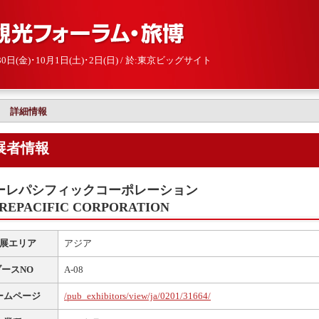
･30日(金)･10月1日(土)･2日(日) / 於:東京ビッグサイト
詳細情報
展者情報
ーレパシフィックコーポレーション
REPACIFIC CORPORATION
展エリア
アジア
ブースNO
A-08
ームページ
/pub_exhibitors/view/ja/0201/31664/