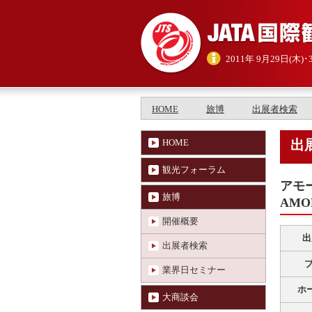
2011年 9月29日(木)
HOME
旅博
出展者検索
HOME
出
観光フォーラム
アモ
旅博
AMO
開催概要
出
出展者検索
業界日セミナー
ホ
大商談会