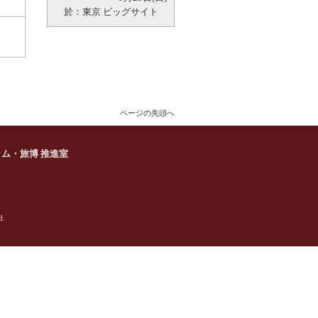
於：東京 ビッグサイト
ページの先頭へ
ラム・旅博 推進室
d.