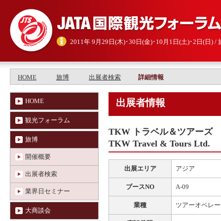
2011年 9月29日(木)･30日(金)･10月1日(土)･2日(日
HOME
旅博
出展者検索
詳細情報
HOME
出展者情報
観光フォーラム
TKW トラベル＆ツアーズ
旅博
TKW Travel & Tours Ltd.
開催概要
出展エリア
アジア
出展者検索
ブースNO
A-09
業界日セミナー
業種
ツアーオペレータ
大商談会