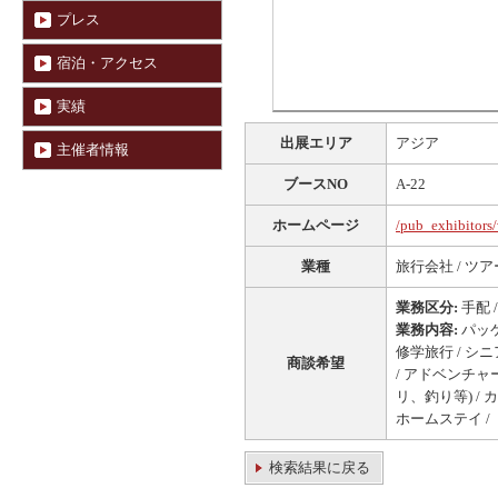
プレス
宿泊・アクセス
実績
出展エリア
アジア
主催者情報
ブースNO
A-22
ホームページ
/pub_exhibitors
業種
旅行会社 / ツ
業務区分:
手配 /
業務内容:
パッケ
修学旅行 / シ
商談希望
/ アドベンチャ
リ、釣り等) /
ホームステイ /
検索結果に戻る