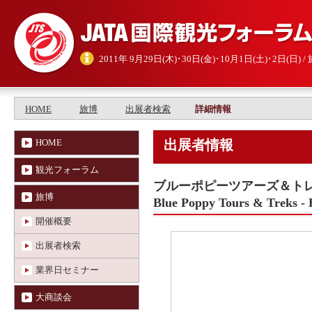
2011年 9月29日(木)･30日(金)･10月1日(土)･2日(日
HOME
旅博
出展者検索
詳細情報
HOME
出展者情報
観光フォーラム
ブルーポピーツアーズ＆トレ
旅博
Blue Poppy Tours & Treks -
開催概要
出展者検索
業界日セミナー
大商談会