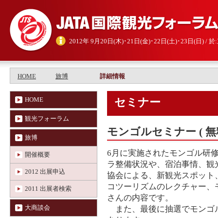
2012年 9月20日(木)･21日(金)･22日(土)･23日(日) 
HOME
旅博
詳細情報
HOME
セミナー
観光フォーラム
モンゴルセミナー ( 無料
旅博
6月に実施されたモンゴル研
開催概要
ラ整備状況や、宿泊事情、観
2012 出展申込
協会による、新観光スポット
コツーリズムのレクチャー、
2011 出展者検索
さんの内容です。
大商談会
また、最後に抽選でモンゴ