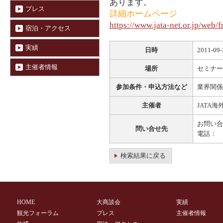
あります。
プレス
詳細ホームページ
https://www.jata-net.or.jp/web/
宿泊・アクセス
実績
日時
2011-09
主催者情報
場所
セミナー
参加条件・申込方法など
業界関係
主催者
JATA
お問い合
問い合せ先
電話： 
検索結果に戻る
HOME
大商談会
実績
観光フォーラム
プレス
主催者情報