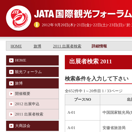
2012年 9月20日(木)･21日(金)･22日(土)･23日(日) 
HOME
旅博
2011 出展者検索
詳細情報
HOME
出展者検索 2011
観光フォーラム
検索条件を入力して下さい
旅博
全652件中 1～20件目 1 / 33ページ
開催概要
ブースNO
出
2012 出展申込
A-01
中国国家観光局(
2011 出展者検索
大商談会
A-01
安徽省旅游局