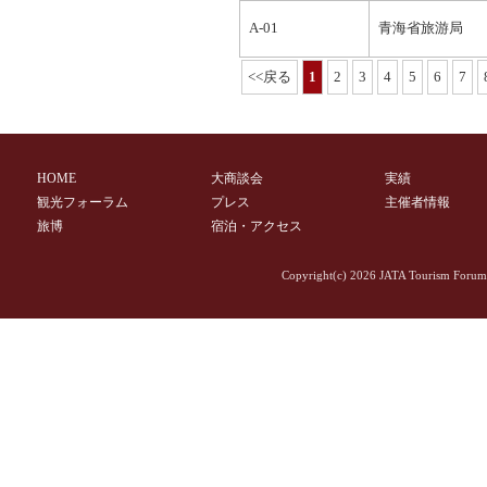
A-01
青海省旅游局
<<戻る
1
2
3
4
5
6
7
HOME
大商談会
実績
観光フォーラム
プレス
主催者情報
旅博
宿泊・アクセス
Copyright(c)
2026 JATA Tourism Forum 