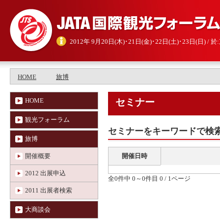
2012年 9月20日(木)･21日(金)･22日(土)･23日(日) 
HOME
旅博
HOME
セミナー
観光フォーラム
セミナーをキーワードで検
旅博
開催概要
開催日時
2012 出展申込
全0件中 0～0件目 0 / 1ページ
2011 出展者検索
大商談会